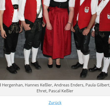
d Hergenhan, Hannes Keßler, Andreas Enders, Paula Gilbert,
Ehret, Pascal Keßler
Zurück