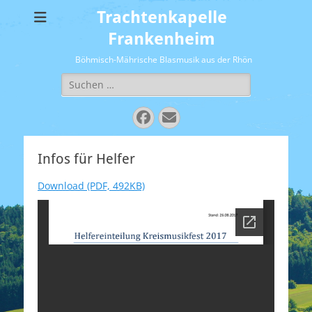
Trachtenkapelle
Frankenheim
Böhmisch-Mährische Blasmusik aus der Rhön
Suchen
nach:
Facebook
E-
Mail
Infos für Helfer
Download (PDF, 492KB)