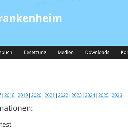
Frankenheim
ebuch
Besetzung
Medien
Downloads
Ko
7
2018
2019
2020
2021
2022
2023
2024
2025
2026
mationen:
fest