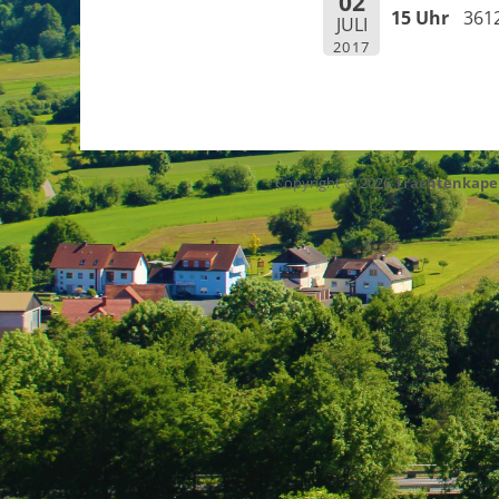
02
15 Uhr
361
JULI
2017
Copyright © 2026
Trachtenkape