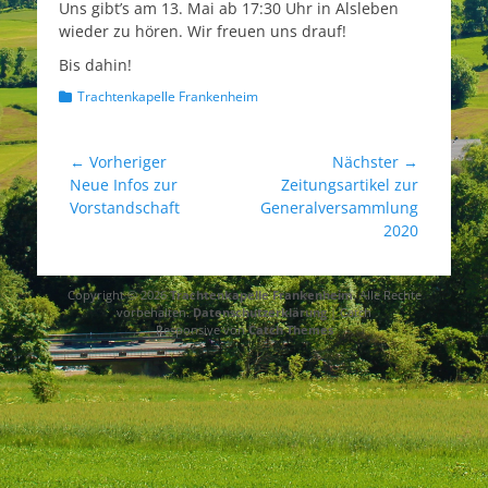
Uns gibt’s am 13. Mai ab 17:30 Uhr in Alsleben
wieder zu hören. Wir freuen uns drauf!
Bis dahin!
Kategorien
Trachtenkapelle Frankenheim
Beitragsnavigation
← Vorheriger
Nächster →
Vorheriger
Nächster
Neue Infos zur
Zeitungsartikel zur
Beitrag:
Beitrag:
Vorstandschaft
Generalversammlung
2020
Copyright © 2026
Trachtenkapelle Frankenheim
. Alle Rechte
vorbehalten.
Datenschutzerklärung
| Catch
Responsive von
Catch Themes