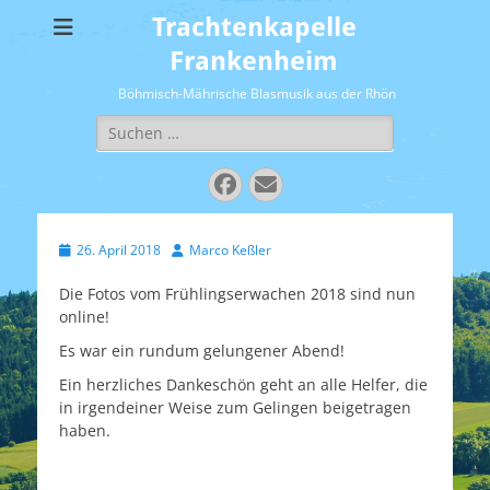
Trachtenkapelle
Frankenheim
Böhmisch-Mährische Blasmusik aus der Rhön
Suchen
nach:
Facebook
E-
Mail
Veröffentlicht
Autor
26. April 2018
Marco Keßler
am
Die Fotos vom Frühlingserwachen 2018 sind nun
online!
Es war ein rundum gelungener Abend!
Ein herzliches Dankeschön geht an alle Helfer, die
in irgendeiner Weise zum Gelingen beigetragen
haben.