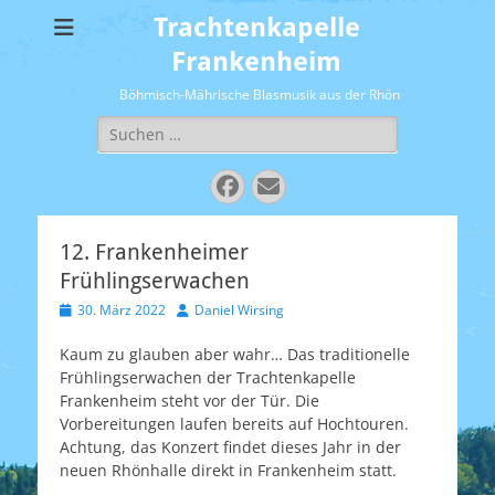
Trachtenkapelle
Frankenheim
Böhmisch-Mährische Blasmusik aus der Rhön
Suchen
nach:
Facebook
E-
Mail
12. Frankenheimer
Frühlingserwachen
Veröffentlicht
Autor
30. März 2022
Daniel Wirsing
am
Kaum zu glauben aber wahr… Das traditionelle
Frühlingserwachen der Trachtenkapelle
Frankenheim steht vor der Tür. Die
Vorbereitungen laufen bereits auf Hochtouren.
Achtung, das Konzert findet dieses Jahr in der
neuen Rhönhalle direkt in Frankenheim statt.