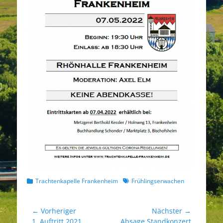
Kategorien
Schlagworte
Trachtenkapelle Frankenheim
Frühlingserwachen
Beitragsnavigation
← Vorheriger
Nächster →
Vorheriger
Nächster
1. Auftritt 2021
Absage Standkonzert