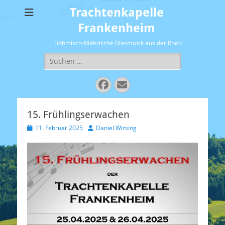
Trachtenkapelle
Frankenheim
Böhmisch-Mährische Blasmusik aus der Rhön
Suchen
nach:
Facebook
E-
Mail
15. Frühlingserwachen
Veröffentlicht
Autor
11. Februar 2025
Daniel Wirsing
am