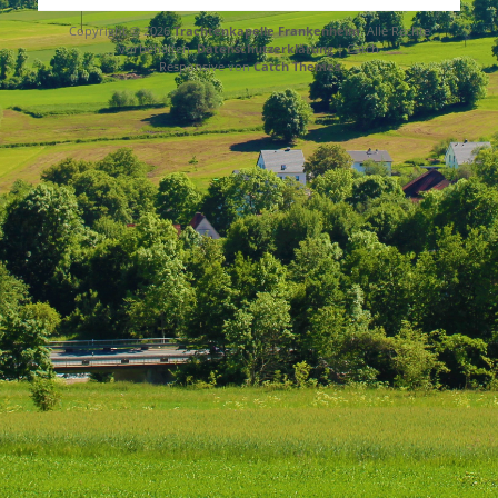
Copyright © 2026
Trachtenkapelle Frankenheim
. Alle Rechte
vorbehalten.
Datenschutzerklärung
| Catch
Responsive von
Catch Themes