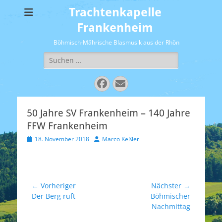
Trachtenkapelle
Frankenheim
Böhmisch-Mährische Blasmusik aus der Rhön
Suchen
nach:
Facebook
E-
Mail
50 Jahre SV Frankenheim – 140 Jahre
FFW Frankenheim
Veröffentlicht
Autor
18. November 2018
Marco Keßler
am
Beitragsnavigation
← Vorheriger
Nächster →
Vorheriger
Nächster
Der Berg ruft
Böhmischer
Beitrag:
Beitrag:
Nachmittag