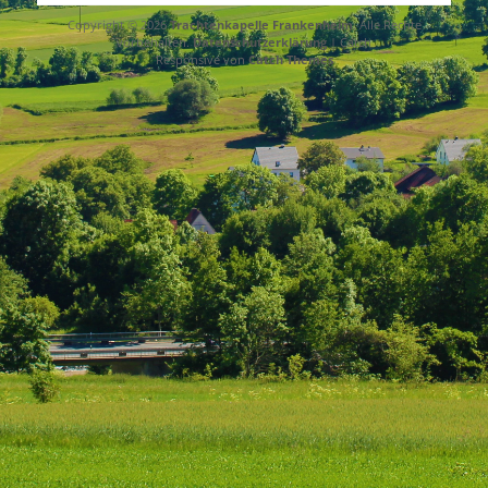
Copyright © 2026
Trachtenkapelle Frankenheim
. Alle Rechte
vorbehalten.
Datenschutzerklärung
| Catch
Responsive von
Catch Themes