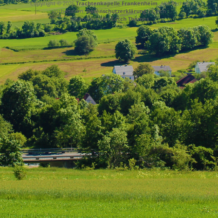
Copyright © 2026
Trachtenkapelle Frankenheim
. Alle Rechte
vorbehalten.
Datenschutzerklärung
| Catch
Responsive von
Catch Themes