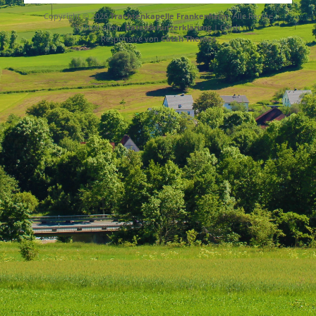
Copyright © 2026
Trachtenkapelle Frankenheim
. Alle Rechte
vorbehalten.
Datenschutzerklärung
| Catch
Responsive von
Catch Themes