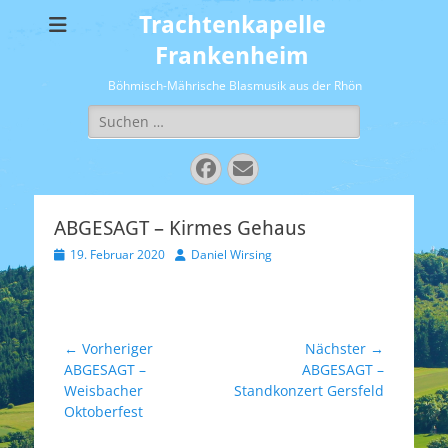
Trachtenkapelle
Frankenheim
Böhmisch-Mährische Blasmusik aus der Rhön
Suchen
nach:
Facebook
E-
Mail
ABGESAGT – Kirmes Gehaus
Veröffentlicht
Autor
19. Februar 2020
Daniel Wirsing
am
Beitragsnavigation
← Vorheriger
Nächster →
Vorheriger
Nächster
ABGESAGT –
ABGESAGT –
Beitrag:
Beitrag:
Weisbacher
Standkonzert Gersfeld
Oktoberfest