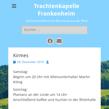
Trachtenkapelle
Frankenheim
Böhmisch-Mährische Blasmusik aus der Rhön
Suchen
nach:
Facebook
E-
Mail
Kirmes
Veröffentlicht
Autor
28. Dezember 2016
am
Samstag:
Beginn um 20 Uhr mit Alleinunterhalter Martin
König
Sonntag:
Plantanz an der Linde um 14 Uhr
Anschließend Kaffee und Kuchen in der Rhönhalle