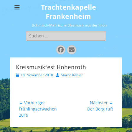
Trachtenkapelle
Frankenheim
Böhmisch-Mährische Blasmusik aus der Rhön
Suchen
nach:
Facebook
E-
Mail
Kreismusikfest Hohenroth
Veröffentlicht
Autor
18. November 2018
Marco Keßler
am
Beitragsnavigation
← Vorheriger
Nächster →
Vorheriger
Nächster
Frühlingserwachen
Der Berg ruft
Beitrag:
Beitrag:
2019