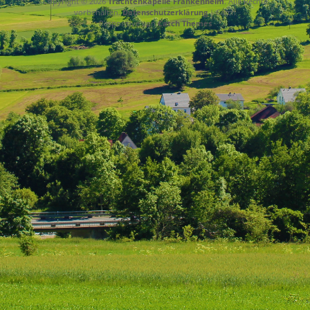
Copyright © 2026
Trachtenkapelle Frankenheim
. Alle Rechte
vorbehalten.
Datenschutzerklärung
| Catch
Responsive von
Catch Themes