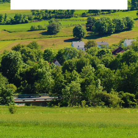
Copyright © 2026
Trachtenkapelle Frankenheim
. Alle Rechte
vorbehalten.
Datenschutzerklärung
| Catch
Responsive von
Catch Themes