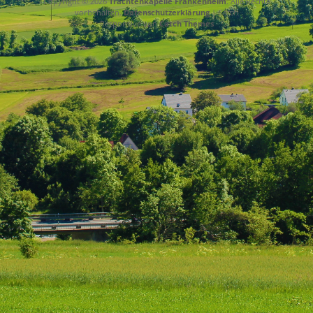
Copyright © 2026
Trachtenkapelle Frankenheim
. Alle Rechte
vorbehalten.
Datenschutzerklärung
| Catch
Responsive von
Catch Themes