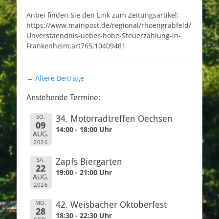
am
Anbei finden Sie den Link zum Zeitungsartikel:
https://www.mainpost.de/regional/rhoengrabfeld/
Unverstaendnis-ueber-hohe-Steuerzahlung-in-
Frankenheim;art765,10409481
Beitragsnavigation
←
Ältere Beiträge
Anstehende Termine:
SO.
34. Motorradtreffen Oechsen
09
14:00 - 18:00 Uhr
AUG.
2026
SA.
Zapfs Biergarten
22
19:00 - 21:00 Uhr
AUG.
2026
MO.
42. Weisbacher Oktoberfest
28
18:30 - 22:30 Uhr