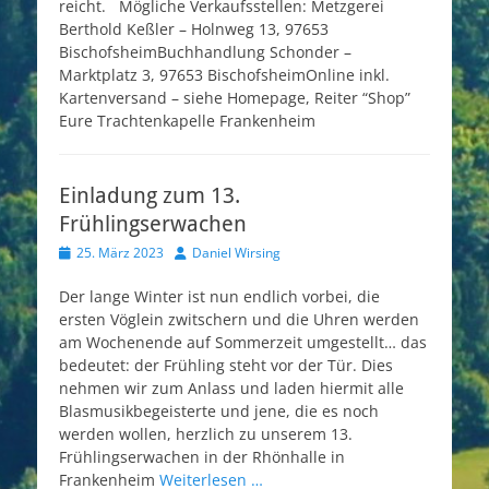
reicht. Mögliche Verkaufsstellen: Metzgerei
Berthold Keßler – Holnweg 13, 97653
BischofsheimBuchhandlung Schonder –
Marktplatz 3, 97653 BischofsheimOnline inkl.
Kartenversand – siehe Homepage, Reiter “Shop”
Eure Trachtenkapelle Frankenheim
Einladung zum 13.
Frühlingserwachen
Veröffentlicht
Autor
25. März 2023
Daniel Wirsing
am
Der lange Winter ist nun endlich vorbei, die
ersten Vöglein zwitschern und die Uhren werden
am Wochenende auf Sommerzeit umgestellt… das
bedeutet: der Frühling steht vor der Tür. Dies
nehmen wir zum Anlass und laden hiermit alle
Blasmusikbegeisterte und jene, die es noch
werden wollen, herzlich zu unserem 13.
Frühlingserwachen in der Rhönhalle in
Frankenheim
Weiterlesen …