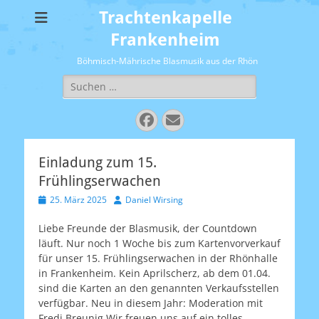
Trachtenkapelle
Frankenheim
Böhmisch-Mährische Blasmusik aus der Rhön
Suchen
nach:
Facebook
E-
Mail
Einladung zum 15.
Frühlingserwachen
Veröffentlicht
Autor
25. März 2025
Daniel Wirsing
am
Liebe Freunde der Blasmusik, der Countdown
läuft. Nur noch 1 Woche bis zum Kartenvorverkauf
für unser 15. Frühlingserwachen in der Rhönhalle
in Frankenheim. Kein Aprilscherz, ab dem 01.04.
sind die Karten an den genannten Verkaufsstellen
verfügbar. Neu in diesem Jahr: Moderation mit
Fredi Breunig Wir freuen uns auf ein tolles